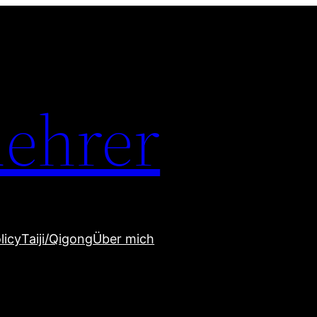
uehrer
licy
Taiji/Qigong
Über mich